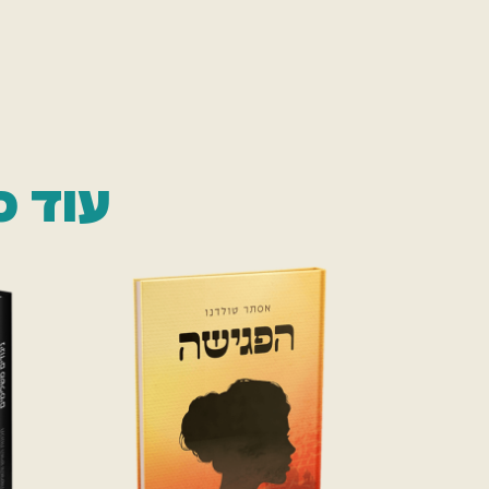
עוד ס
ט